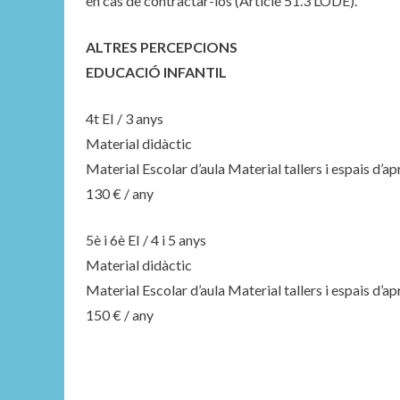
en cas de contractar-los (Article 51.3 LODE).
ALTRES PERCEPCIONS
EDUCACIÓ INFANTIL
4t EI / 3 anys
Material didàctic
Material Escolar d’aula Material tallers i espais d’a
130 € / any
5è i 6è EI / 4 i 5 anys
Material didàctic
Material Escolar d’aula Material tallers i espais d’a
150 € / any