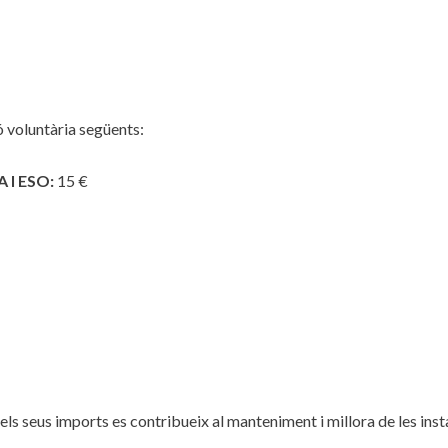
ó voluntària següents:
 I ESO:
15 €
 els seus imports es contribueix al manteniment i millora de les inst