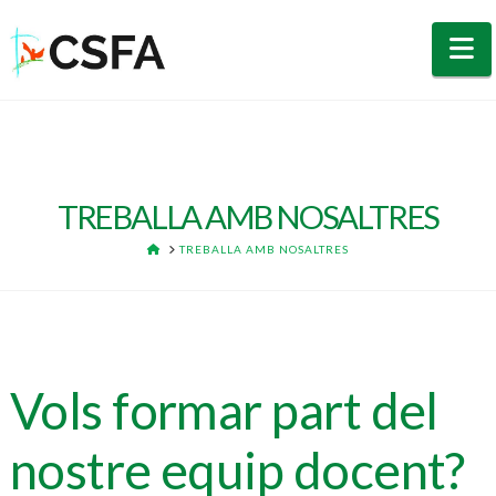
N
TREBALLA AMB NOSALTRES
HOME
TREBALLA AMB NOSALTRES
Vols formar part del
nostre equip docent?