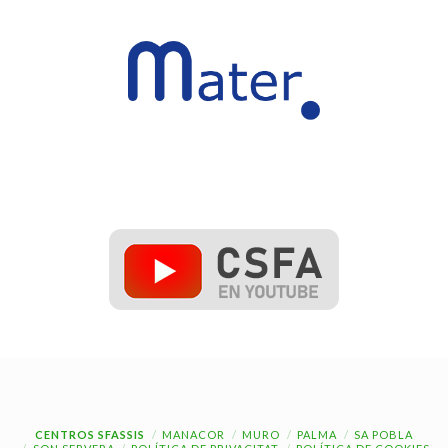
CENTROS SFASSIS
MANACOR
MURO
PALMA
SA POBLA