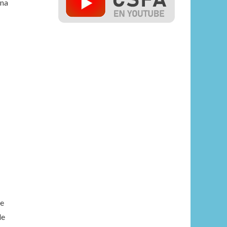
una
de
le