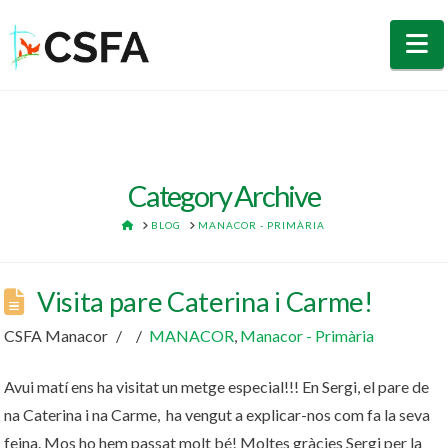
N
Category Archive
HOME
BLOG
MANACOR - PRIMÀRIA
Visita pare Caterina i Carme!
CSFA Manacor
MANACOR
,
Manacor - Primària
Avui matí ens ha visitat un metge especial!!! En Sergi, el pare de
na Caterina i na Carme, ha vengut a explicar-nos com fa la seva
feina. Mos ho hem passat molt bé! Moltes gràcies Sergi per la