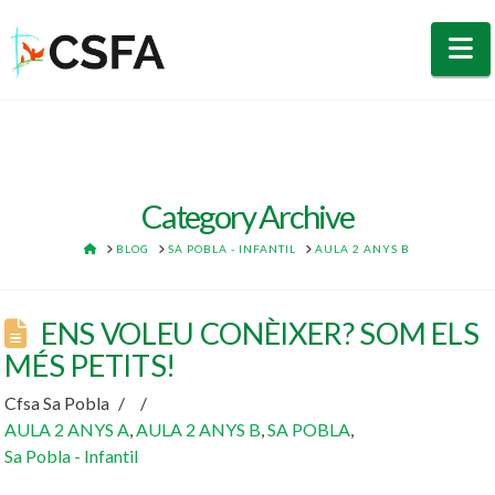
N
Category Archive
HOME
BLOG
SA POBLA - INFANTIL
AULA 2 ANYS B
ENS VOLEU CONÈIXER? SOM ELS
MÉS PETITS!
Cfsa Sa Pobla
AULA 2 ANYS A
,
AULA 2 ANYS B
,
SA POBLA
,
Sa Pobla - Infantil