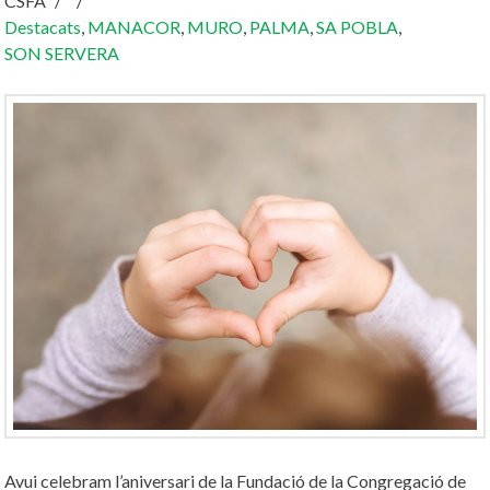
CSFA
Destacats
,
MANACOR
,
MURO
,
PALMA
,
SA POBLA
,
SON SERVERA
Avui celebram l’aniversari de la Fundació de la Congregació de