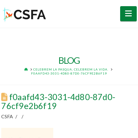
N
BLOG
HOME
CELEBREM LA PASQUA, CELEBREM LA VIDA.
F0AAFD43-3031-4D80-87D0-76CF9E2B6F19
f0aafd43-3031-4d80-87d0-
76cf9e2b6f19
CSFA