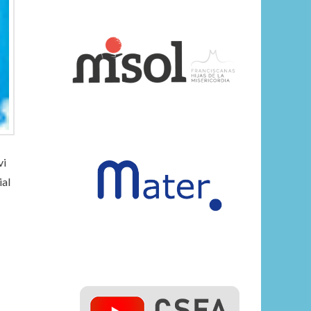
vi
ial