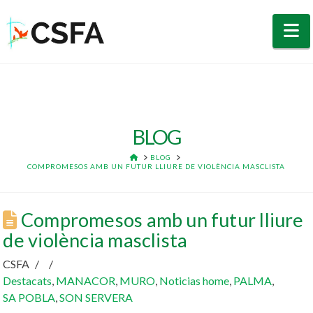
N
BLOG
HOME
BLOG
COMPROMESOS AMB UN FUTUR LLIURE DE VIOLÈNCIA MASCLISTA
Compromesos amb un futur lliure
de violència masclista
CSFA
Destacats
,
MANACOR
,
MURO
,
Noticias home
,
PALMA
,
SA POBLA
,
SON SERVERA