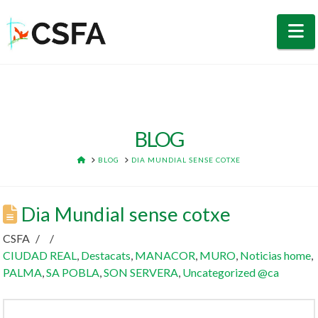
N
BLOG
HOME
BLOG
DIA MUNDIAL SENSE COTXE
Dia Mundial sense cotxe
CSFA
CIUDAD REAL
,
Destacats
,
MANACOR
,
MURO
,
Noticias home
,
PALMA
,
SA POBLA
,
SON SERVERA
,
Uncategorized @ca