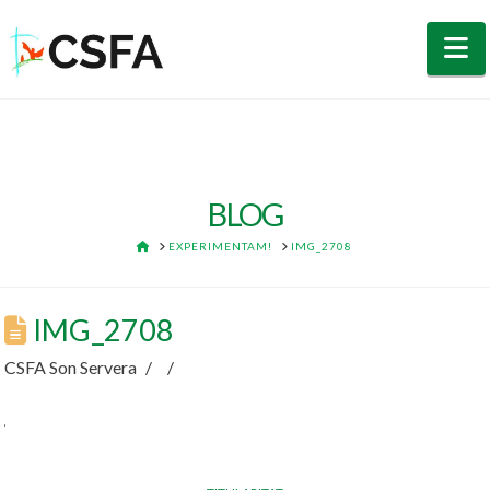
N
BLOG
HOME
EXPERIMENTAM!
IMG_2708
IMG_2708
CSFA Son Servera