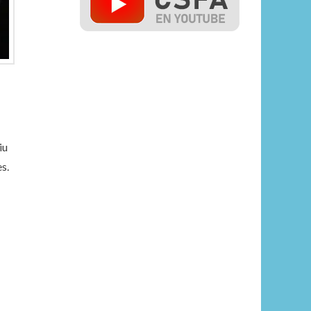
iu
s.