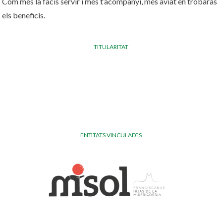
Com més la facis servir i més t’acompanyi, més aviat en trobaràs
els beneficis.
TITULARITAT
ENTITATS VINCULADES