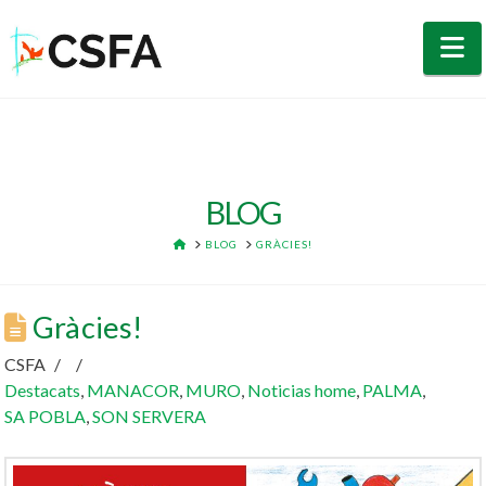
N
BLOG
HOME
BLOG
GRÀCIES!
Gràcies!
CSFA
Destacats
,
MANACOR
,
MURO
,
Noticias home
,
PALMA
,
SA POBLA
,
SON SERVERA