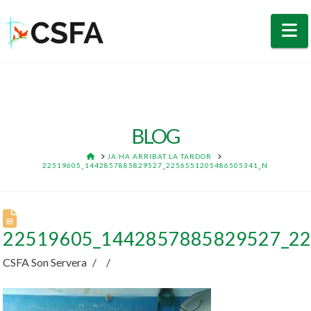
N
BLOG
HOME
JA HA ARRIBAT LA TARDOR
22519605_1442857885829527_2256551205486505341_N
22519605_1442857885829527_2
CSFA Son Servera