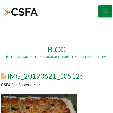
N
BLOG
HOME
JOCS D’AIGUA PER ACOMIADAR EL CURS
IMG_20190621_105125
IMG_20190621_105125
CSFA Son Servera