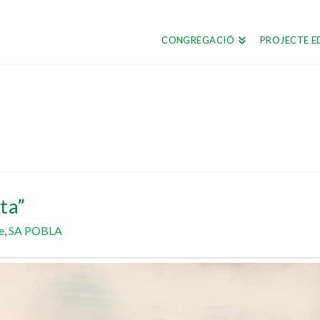
CONGREGACIÓ
PROJECTE E
ta”
e
,
SA POBLA