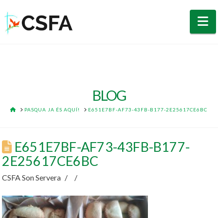
N
BLOG
HOME
PASQUA JA ÉS AQUÍ!
E651E7BF-AF73-43FB-B177-2E25617CE6BC
E651E7BF-AF73-43FB-B177-
2E25617CE6BC
CSFA Son Servera