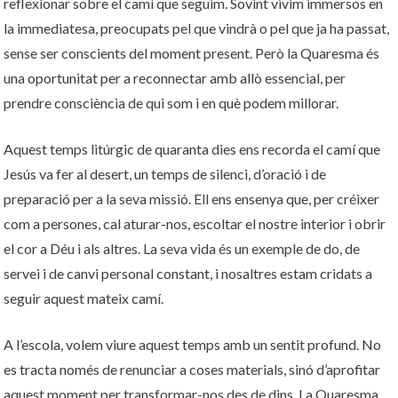
reflexionar sobre el camí que seguim. Sovint vivim immersos en
la immediatesa, preocupats pel que vindrà o pel que ja ha passat,
sense ser conscients del moment present. Però la Quaresma és
una oportunitat per a reconnectar amb allò essencial, per
prendre consciència de qui som i en què podem millorar.
Aquest temps litúrgic de quaranta dies ens recorda el camí que
Jesús va fer al desert, un temps de silenci, d’oració i de
preparació per a la seva missió. Ell ens ensenya que, per créixer
com a persones, cal aturar-nos, escoltar el nostre interior i obrir
el cor a Déu i als altres. La seva vida és un exemple de do, de
servei i de canvi personal constant, i nosaltres estam cridats a
seguir aquest mateix camí.
A l’escola, volem viure aquest temps amb un sentit profund. No
es tracta només de renunciar a coses materials, sinó d’aprofitar
aquest moment per transformar-nos des de dins. La Quaresma