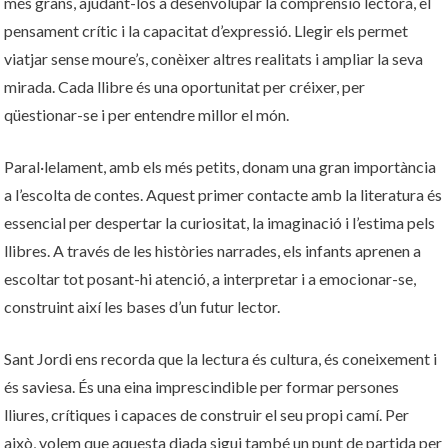
més grans, ajudant-los a desenvolupar la comprensió lectora, el
pensament crític i la capacitat d’expressió. Llegir els permet
viatjar sense moure’s, conèixer altres realitats i ampliar la seva
mirada. Cada llibre és una oportunitat per créixer, per
qüestionar-se i per entendre millor el món.
Paral·lelament, amb els més petits, donam una gran importància
a l’escolta de contes. Aquest primer contacte amb la literatura és
essencial per despertar la curiositat, la imaginació i l’estima pels
llibres. A través de les històries narrades, els infants aprenen a
escoltar tot posant-hi atenció, a interpretar i a emocionar-se,
construint així les bases d’un futur lector.
Sant Jordi ens recorda que la lectura és cultura, és coneixement i
és saviesa. És una eina imprescindible per formar persones
lliures, crítiques i capaces de construir el seu propi camí. Per
això, volem que aquesta diada sigui també un punt de partida per