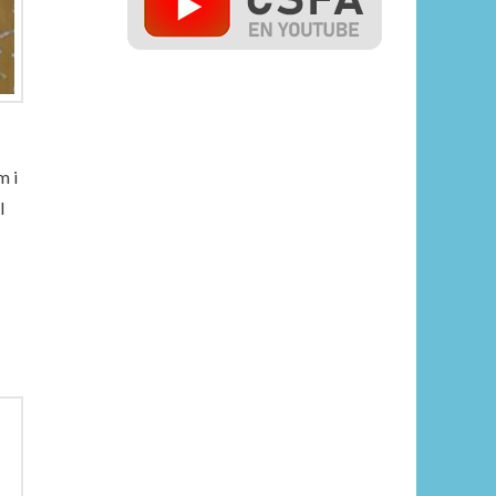
m i
l