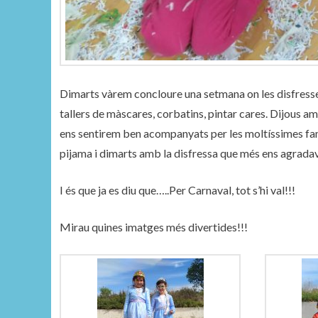
Dimarts vàrem concloure una setmana on les disfresse
tallers de màscares, corbatins, pintar cares. Dijous am
ens sentirem ben acompanyats per les moltíssimes famí
pijama i dimarts amb la disfressa que més ens agrada
I és que ja es diu que…..Per Carnaval, tot s’hi val!!!
Mirau quines imatges més divertides!!!