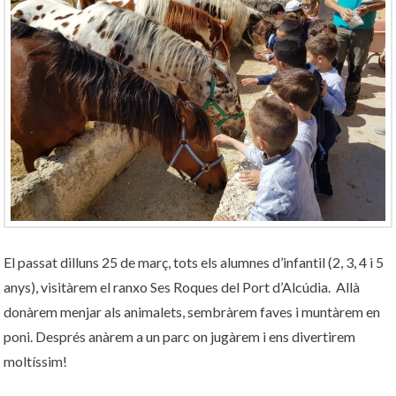
El passat dilluns 25 de març, tots els alumnes d’infantil (2, 3, 4 i 5
anys), visitàrem el ranxo Ses Roques del Port d’Alcúdia. Allà
donàrem menjar als animalets, sembràrem faves i muntàrem en
poni. Després anàrem a un parc on jugàrem i ens divertirem
moltíssim!