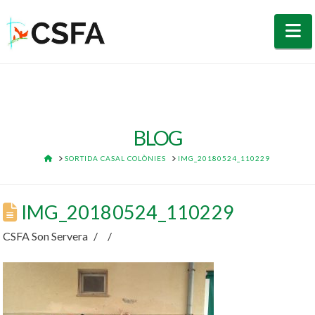
N
BLOG
HOME
SORTIDA CASAL COLÒNIES
IMG_20180524_110229
IMG_20180524_110229
CSFA Son Servera