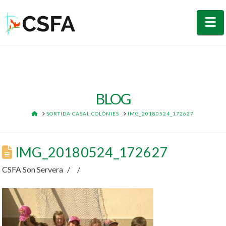
N
BLOG
HOME
SORTIDA CASAL COLÒNIES
IMG_20180524_172627
IMG_20180524_172627
CSFA Son Servera