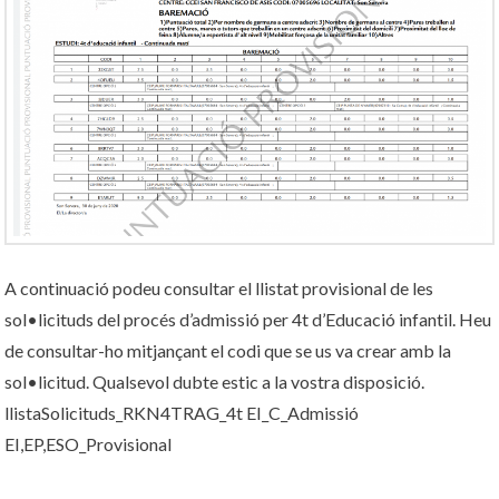
A continuació podeu consultar el llistat provisional de les
sol•licituds del procés d’admissió per 4t d’Educació infantil. Heu
de consultar-ho mitjançant el codi que se us va crear amb la
sol•licitud. Qualsevol dubte estic a la vostra disposició.
llistaSolicituds_RKN4TRAG_4t EI_C_Admissió
EI,EP,ESO_Provisional