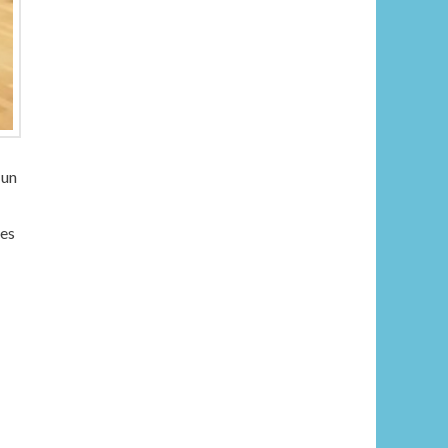
 un
 es