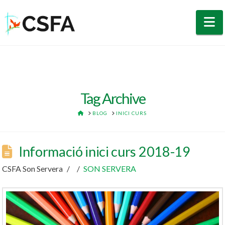
N
Tag Archive
HOME
BLOG
INICI CURS
Informació inici curs 2018-19
CSFA Son Servera
SON SERVERA