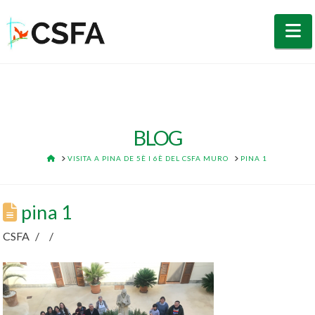
N
BLOG
HOME
VISITA A PINA DE 5È I 6È DEL CSFA MURO
PINA 1
pina 1
CSFA