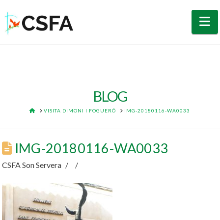
N
BLOG
HOME
VISITA DIMONI I FOGUERÓ
IMG-20180116-WA0033
IMG-20180116-WA0033
CSFA Son Servera