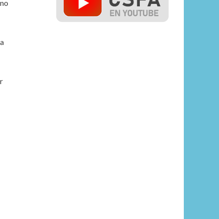
 no
 a
r