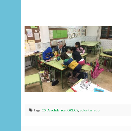
Tags:
CSFA solidarios
,
GRECS
,
voluntariado