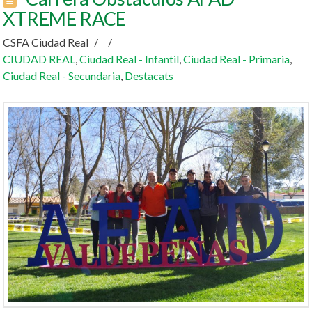
XTREME RACE
CSFA Ciudad Real
CIUDAD REAL
,
Ciudad Real - Infantil
,
Ciudad Real - Primaria
,
Ciudad Real - Secundaria
,
Destacats