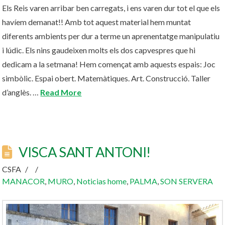
Els Reis varen arribar ben carregats, i ens varen dur tot el que els
havíem demanat!! Amb tot aquest material hem muntat
diferents ambients per dur a terme un aprenentatge manipulatiu
i lúdic. Els nins gaudeixen molts els dos capvespres que hi
dedicam a la setmana! Hem començat amb aquests espais: Joc
simbòlic. Espai obert. Matemàtiques. Art. Construcció. Taller
d’anglès. …
Read More
VISCA SANT ANTONI!
CSFA
MANACOR
,
MURO
,
Noticias home
,
PALMA
,
SON SERVERA