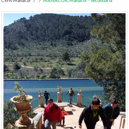
CSFA Manacor
MANACOR
,
Manacor - Secundària