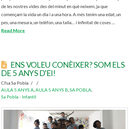
de les nostres vides des del minut en què neixem, ja que
començam la vida un dia i a una hora. A més tenim una edat, un
pes, una mesura, un telèfon, una talla… i infinitat de coses …
Read More
ENS VOLEU CONÈIXER? SOM ELS
DE 5 ANYS D’EI!
Cfsa Sa Pobla
AULA 5 ANYS A
,
AULA 5 ANYS B
,
SA POBLA
,
Sa Pobla - Infantil