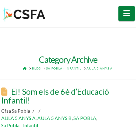
N
Category Archive
HOME
BLOG
SA POBLA - INFANTIL
AULA 5 ANYS A
Ei! Som els de 6è d’Educació
Infantil!
Cfsa Sa Pobla
AULA 5 ANYS A
,
AULA 5 ANYS B
,
SA POBLA
,
Sa Pobla - Infantil