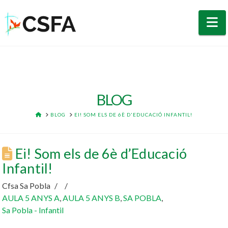
N
BLOG
HOME
BLOG
EI! SOM ELS DE 6È D'EDUCACIÓ INFANTIL!
Ei! Som els de 6è d’Educació
Infantil!
Cfsa Sa Pobla
AULA 5 ANYS A
,
AULA 5 ANYS B
,
SA POBLA
,
Sa Pobla - Infantil