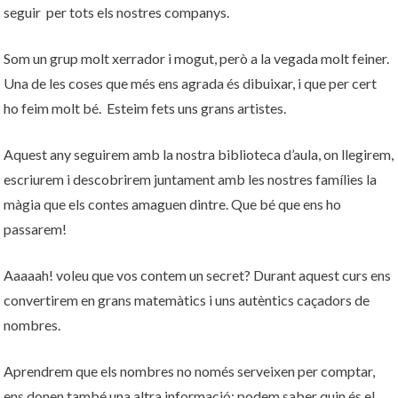
seguir per tots els nostres companys.
Som un grup molt xerrador i mogut, però a la vegada molt feiner.
Una de les coses que més ens agrada és dibuixar, i que per cert
ho feim molt bé. Esteim fets uns grans artistes.
Aquest any seguirem amb la nostra biblioteca d’aula, on llegirem,
escriurem i descobrirem juntament amb les nostres famílies la
màgia que els contes amaguen dintre. Que bé que ens ho
passarem!
Aaaaah! voleu que vos contem un secret? Durant aquest curs ens
convertirem en grans matemàtics i uns autèntics caçadors de
nombres.
Aprendrem que els nombres no només serveixen per comptar,
ens donen també una altra informació: podem saber quin és el