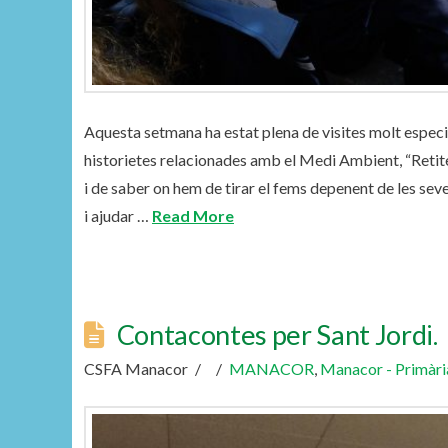
Aquesta setmana ha estat plena de visites molt espec
historietes relacionades amb el Medi Ambient, “Retite
i de saber on hem de tirar el fems depenent de les se
i ajudar …
Read More
Contacontes per Sant Jordi.
CSFA Manacor
MANACOR
,
Manacor - Primàri