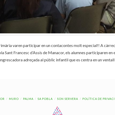
e primària varen participar en un contacontes molt especial!! A càrre
cola Sant Francesc d’Assís de Manacor, els alumnes participaren en e
rescadora adreçada al públic infantil que es centra en un ventall
OR
MURO
PALMA
SA POBLA
SON SERVERA
POLÍTICA DE PRIVAC