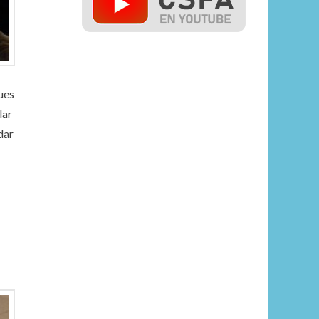
ues
lar
dar