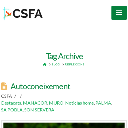
N
Tag Archive
HOME
BLOG
REFLEXIONS
Autoconeixement
CSFA
Destacats
,
MANACOR
,
MURO
,
Noticias home
,
PALMA
,
SA POBLA
,
SON SERVERA